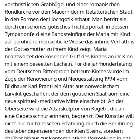
vorchristlichen Grabhügel und einer romanischen
Rundkirche vor den Mauern der mittelalterlichen Stadt
in den Formen der Hochgotik erbaut. Man betritt sie
durch ein schönes gotisches Trichterportal, in dessen
Tympanonfeld eine Sandsteinfigur der Maria mit Kind
auf berührend menschliche Weise das intime Verhältnis
der Gottesmutter zu ihrem Kind zeigt. Maria
beantwortet den kosenden Griff des Kindes an ihr Kinn
mit einem beseelten Lächeln. Für die jahrhundertelang
vom Deutschen Ritterorden betreute Kirche wurde im
Zuge der Renovierung und Neugestaltung 1994 vom
Bildhauer Karl Prantl ein Altar aus norwegischem
Larvikit geschaffen, der dem gotischen Saalraum eine
neue spirituell-meditative Mitte einschreibt. An der
Oberseite wird die Altarskulptur von Kugeln, die an
eine Gebetsschnur erinnern, begrenzt. Der Künstler will
nicht nur zur haptischen Erfahrung durch die Berührung
des lebendig-irisierenden dunklen Steins, sondern
darüber hinaus zur kontemplativen Versenkung in das