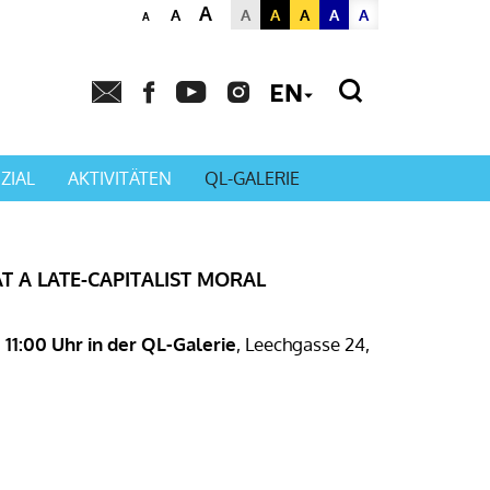
A
A
A
A
A
A
A
A
Powered by
Translat
ZIAL
AKTIVITÄTEN
QL-GALERIE
T A LATE-CAPITALIST MORAL
11:00 Uhr in der QL-Galerie
, Leechgasse 24,