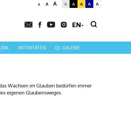
A
A
A
A
A
A
A
A
Powered by
Translat
ZIAL
AKTIVITÄTEN
QL-GALERIE
d das Wachsen im Glauben bedürfen immer
 des eigenen Glaubensweges.