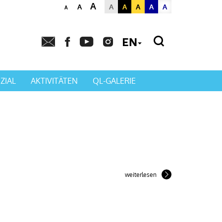
A
A
A
A
A
A
A
A
Powered by
Translat
ZIAL
AKTIVITÄTEN
QL-GALERIE
weiterlesen