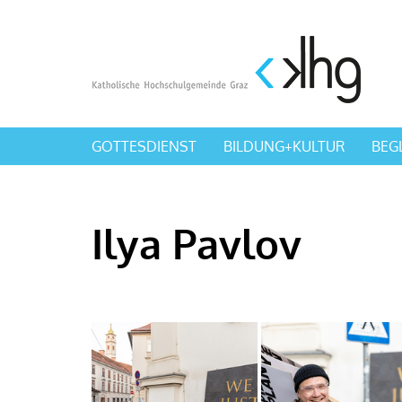
GOTTESDIENST
BILDUNG+KULTUR
BEG
Ilya Pavlov