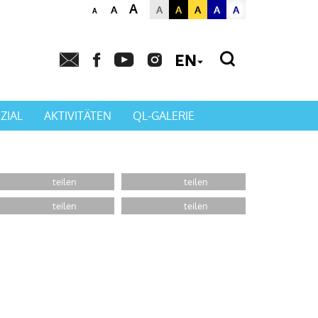
A
A
A
A
A
A
A
A
Powered by
Translat
ZIAL
AKTIVITÄTEN
QL-GALERIE