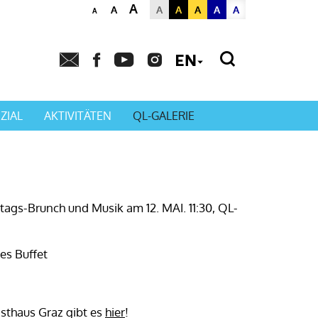
A
A
A
A
A
A
A
A
Powered by
Translat
ZIAL
AKTIVITÄTEN
QL-GALERIE
ags-Brunch und Musik am 12. MAI. 11:30, QL-
es Buffet
sthaus Graz gibt es
hier
!