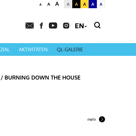
A
A
A
A
A
A
A
A
Powered by
Translat
ZIAL
AKTIVITÄTEN
QL-GALERIE
 / BURNING DOWN THE HOUSE
mehr