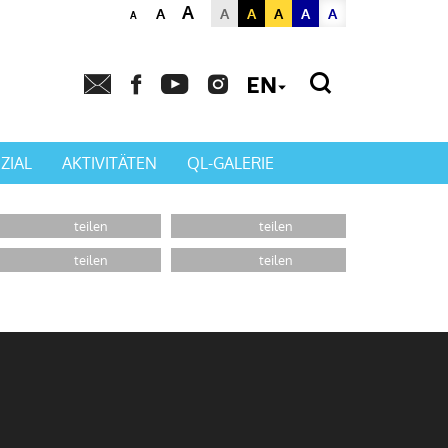
A
A
A
A
A
A
A
A
Powered by
Translat
ZIAL
AKTIVITÄTEN
QL-GALERIE