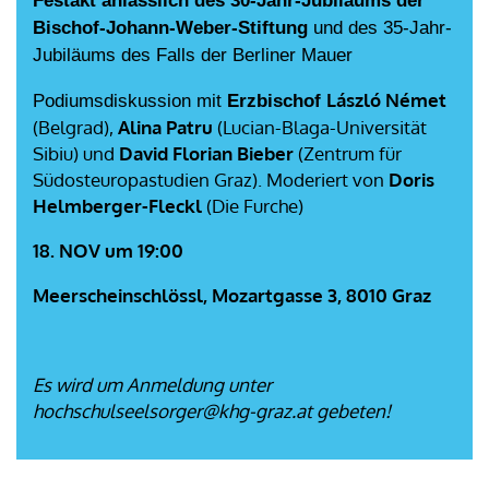
Festakt anlässlich des 30-Jahr-Jubiläums der
Bischof-Johann-Weber-Stiftung
und des 35-Jahr-
Jubiläums des Falls der Berliner Mauer
L
ászló Német
Podiumsdiskussion mit
Erzbischof
(Belgrad),
Alina Patru
(Lucian-Blaga-Universität
Sibiu) und
David Florian Bieber
(Zentrum für
Südosteuropastudien Graz). Moderiert von
Doris
Helmberger-Fleckl
(Die Furche)
18. NOV um 19:00
Meerscheinschlössl, Mozartgasse 3, 8010 Graz
Es wird um Anmeldung unter
hochschulseelsorger@khg-graz.at gebeten!